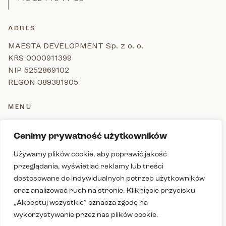
ADRES
MAESTA DEVELOPMENT Sp. z o. o.
KRS 0000911399
NIP 5252869102
REGON 389381905
MENU
Inwestycja - Kołodzieja Residence
Cenimy prywatność użytkowników
Dziennik Budowy - Kołodzieja Residence
Deweloper
Używamy plików cookie, aby poprawić jakość
Zakupimy grunty
przeglądania, wyświetlać reklamy lub treści
dostosowane do indywidualnych potrzeb użytkowników
Kontakt
oraz analizować ruch na stronie. Kliknięcie przycisku
Pobierz katalog
„Akceptuj wszystkie” oznacza zgodę na
wykorzystywanie przez nas plików cookie.